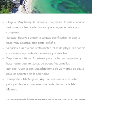
El agua: Muy tranquila, similar a una piscina. Puedes caminar
varios metros hacia adentro sin que el agua te cubra por
completo.
Sargazo: Rara vez presenta sargazo significativo, lo que la
hace muy atractiva gran parte del año.
Servicios: Cuenta con restaurantes, club de playa, tiendas de
conveniencia y renta de camastros y sombrillas.
Deportes acuáticos: Excelente para nadar con seguridad y
hacer esnórquel en zonas de pequeños arrecifes.
Bungee: Cuenta con una plataforma de 25 metros de altura
para los amantes de la adrenalina.
Transporte a Isla Mujeres: Aquí se encuentra el muelle
principal desde el cual salen los ferris diarios hacia Isla
Mujeres.
Se recomienda llegar temprano para asegurar un buen lugar,
especialmente los fines de semana, cuando suele haber
mayor afluencia. Es buena idea llevar zapatos de agua, ya
que el fondo puede tener algunas formaciones rocosas. Si
prefieres zonas menos concurridas, camina hacia el lado
izquierdo o derecho de la entrada principal
.