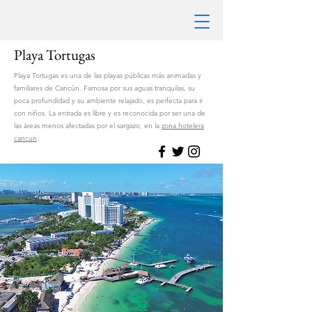
Playa Tortugas
Playa Tortugas es una de las playas públicas más animadas y
familiares de Cancún. Famosa por sus aguas tranquilas, su
poca profundidad y su ambiente relajado, es perfecta para ir
con niños. La entrada es libre y es reconocida por ser una de
las áreas menos afectadas por el sargazo, en la
zona hotelera
cancun
.