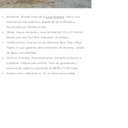
Ambiente: Al estar fuera de la
Zona Hotelera
, ofrece una
experiencia más auténtica, alejada de las multitudes y
frecuentada por familias locales.
Oleaje: Aguas tranquilas y seguras (olas de 0.2 a 0.5 metros),
ideales para que los niños chapoteen sin peligro.
Certificaciones: Cuenta con los distintivos Blue Flag y Playa
Platino, lo que garantiza altos estándares de limpieza, calidad
de agua y accesibilidad.
Servicios Gratuitos: Estacionamiento, Sanitarios inclusivos y
regaderas, Palapas para sombra, Torre de guardavidas y
personal de vigilancia (operando de 08:00 a 17:00 horas).
Gastronomía y Alrededores: En la misma zona podrás
encontrar diversos restaurantes y puestos de comida local
que ofrecen antojitos, mariscos frescos y bebidas, por lo que
es fácil pasar todo el día disfrutando de la costa.