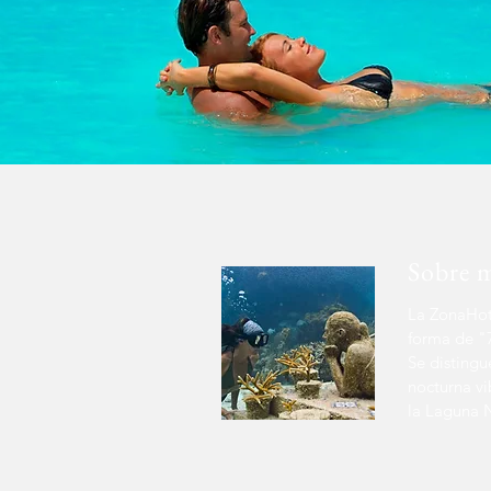
Sobre 
​La ZonaHot
forma de "7
Se distingu
nocturna vi
la Laguna 