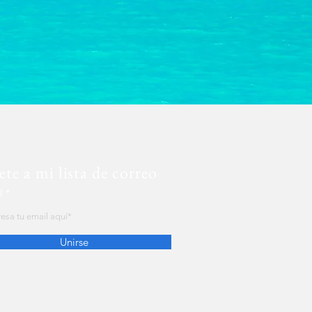
te a mi lista de correo
l
Unirse