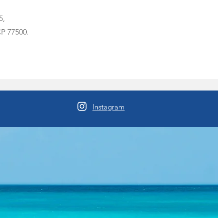
5,
P 77500.
Instagram