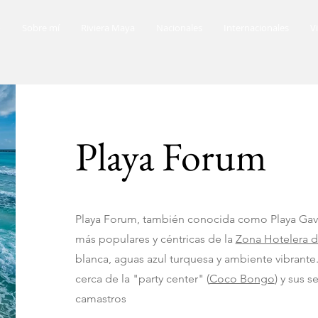
o
Sobre mí
Riviera Maya
Nacionales
Internacionales
V
Playa Forum
Playa Forum, también conocida como Playa Gavio
más populares y céntricas de la
Zona Hotelera 
blanca, aguas azul turquesa y ambiente vibrante
cerca de la "party center" (
Coco Bongo
) y sus 
camastros