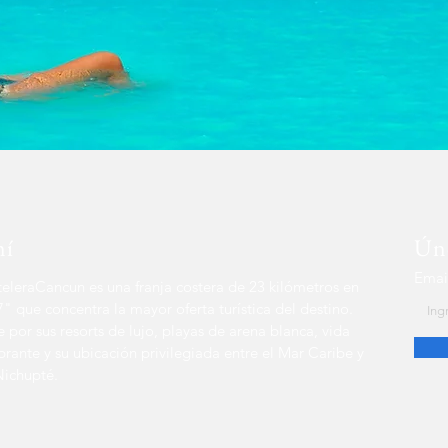
mí
Úne
Emai
eleraCancun es una franja costera de 23 kilómetros en
" que concentra la mayor oferta turística del destino.
e por sus resorts de lujo, playas de arena blanca, vida
brante y su ubicación privilegiada entre el Mar Caribe y
Nichupté.